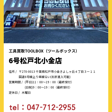
工具買取TOOLBOX（ツールボックス）
6号松戸北小金店
住所 /
〒270-0013 千葉県松戸市小金きよしヶ丘４丁目３ー１１
国道6号線上り車線沿い(右折進入可能)
営業時間 /
(平日)11：00～19：00（最終受付）
(日祝)9：00～19：00（最終受付）
定休日 /
木曜日