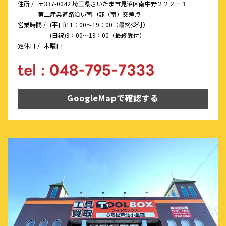
住所 /
〒337-0042 埼玉県さいたま市見沼区南中野２２２ー１
第二産業道路沿い南中野（南）交差点
営業時間 /
(平日)11：00～19：00（最終受付）
(日祝)9：00～19：00（最終受付）
定休日 /
木曜日
GoogleMapで確認する