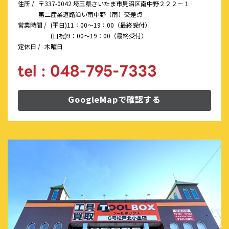
住所 /
〒337-0042 埼玉県さいたま市見沼区南中野２２２ー１
第二産業道路沿い南中野（南）交差点
営業時間 /
(平日)11：00～19：00（最終受付）
(日祝)9：00～19：00（最終受付）
定休日 /
木曜日
GoogleMapで確認する