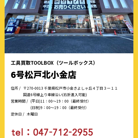
工具買取TOOLBOX（ツールボックス）
6号松戸北小金店
住所 /
〒270-0013 千葉県松戸市小金きよしヶ丘４丁目３ー１１
国道6号線上り車線沿い(右折進入可能)
営業時間 /
(平日)11：00～19：00（最終受付）
(日祝)9：00～19：00（最終受付）
定休日 /
木曜日