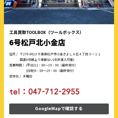
工具買取TOOLBOX（ツールボックス）
6号松戸北小金店
住所 /
〒270-0013 千葉県松戸市小金きよしヶ丘４丁目３ー１１
国道6号線上り車線沿い(右折進入可能)
営業時間 /
(平日)11：00～19：00（最終受付）
(日祝)9：00～19：00（最終受付）
定休日 /
木曜日
GoogleMapで確認する