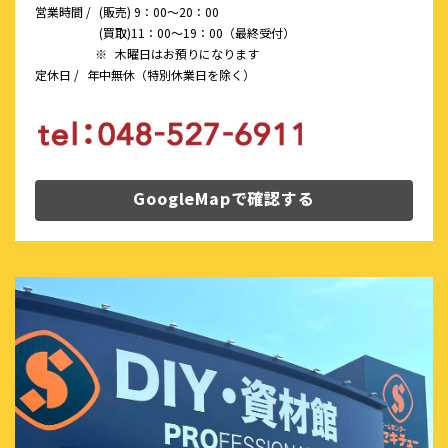
営業時間 /
(販売) 9：00～20：00
(買取)11：00～19：00（最終受付）
※
木曜日はお預りになります
定休日 /
年中無休（特別休業日を除く）
GoogleMapで確認する