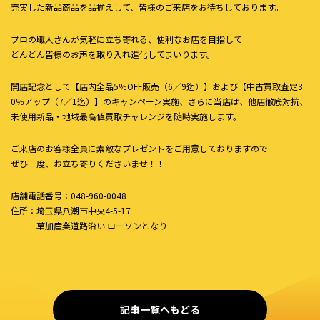
充実した新品商品を品揃えして、皆様のご来店をお待ちしております。
プロの職人さんが気軽に立ち寄れる、便利なお店を目指して
どんどん皆様のお声を取り入れ進化してまいります。
開店記念として【店内全品5％OFF販売（6／9迄）】および【中古買取査定3
0％アップ（7／1迄）】のキャンペーン実施、さらに当店は、他店徹底対抗、
未使用新品・地域最高値買取チャレンジを随時実施します。
ご来店のお客様全員に素敵なプレゼントをご用意しておりますので
ぜひ一度、お立ち寄りくださいませ！！
店舗電話番号：048-960-0048
住所：埼玉県八潮市中央4-5-17
草加産業道路沿い ローソンとなり
記事一覧へもどる