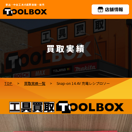
新品・中古工具の高額買取・販売
買取実績
TOP
>
買取実績一覧
>
Snap-on 14.4V 充電レシプロソー