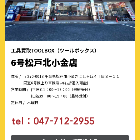
工具買取TOOLBOX（ツールボックス）
6号松戸北小金店
住所 /
〒270-0013 千葉県松戸市小金きよしヶ丘４丁目３ー１１
国道6号線上り車線沿い(右折進入可能)
営業時間 /
(平日)11：00～19：00（最終受付）
(日祝)9：00～19：00（最終受付）
定休日 /
木曜日