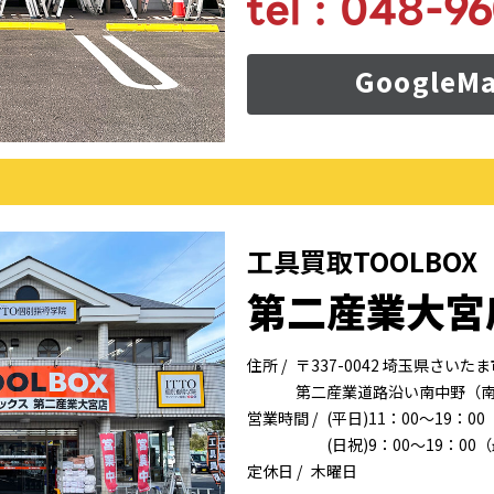
Google
工具買取TOOLBO
第二産業大宮
住所 /
〒337-0042 埼玉県さい
第二産業道路沿い南中野（
営業時間 /
(平日)11：00～19：0
(日祝)9：00～19：0
定休日 /
木曜日