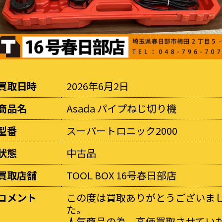
買取日時
2026年6月2日
商品名
Asada パイプねじ切り機
型番
スーパートロニック2000
状態
中古品
買取店舗
TOOL BOX 16号春日部店
コメント
この度は買取ありがとうございま
た。
人気商品の為、高価買取させてい